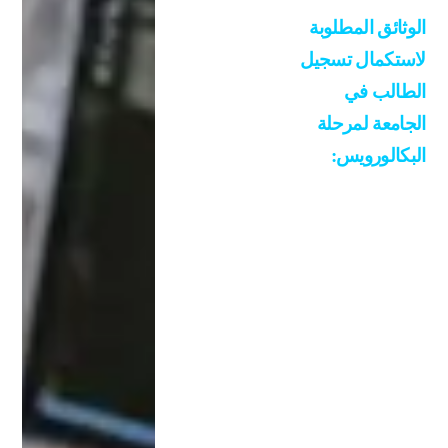
دس
الوثائق المطلوبة
ة
لاستكمال تسجيل
والح
الطالب في
اسب
ات
الجامعة لمرحلة
وال
البكالورويس:
صيد
لة
1/ كشف علامات
والع
الثانوية العامة
لاج
الأصلي مصدق من
الطب
الخارجية والسفارة
يعي
المصرية
500
2/ شهادة الميلاد
0
الاصلية
دولا
ر
3/ جواز سفر ساري
سنو
المفعول – صورة