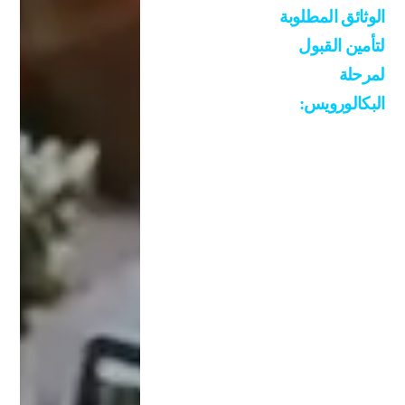
الوثائق المطلوبة
ت
لتأمين القبول
الط
ب
لمرحلة
والأ
البكالورويس:
سنا
ن
1/ كشف علامات
600
الثانوية العامة
0
2/ صورة عن جواز
دولا
سفر الطالب
ر
الأصلي
سنو
يا .
3/ صورة شخصية
ملونة
3/
كليا
4/ صورة عن جواز
ت
سفر الأب والأم
الهن