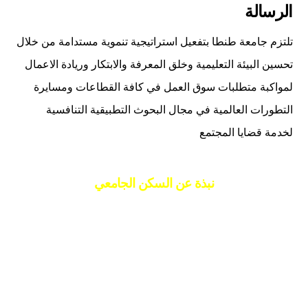
الرسالة
تلتزم جامعة طنطا بتفعيل استراتيجية تنموية مستدامة من خلال
تحسين البيئة التعليمية وخلق المعرفة والابتكار وريادة الاعمال
لمواكبة متطلبات سوق العمل في كافة القطاعات ومسايرة
التطورات العالمية في مجال البحوث التطبيقية التنافسية
لخدمة قضايا المجتمع
نبذة عن السكن الجامعي
تمثل المدن الجامعية ركناً رئيسياً من أركان الرعاية الطلابية
التى تحرص على دعهما وتطويرها والإرتقاء بها وقد شهدت
المدن الجامعية تطوراً كبيراً يتواءم مع حركة النمو والتطور التى
شهدتها الجامعة لكى تستوعب الزيادة المضطرة فى أعداد