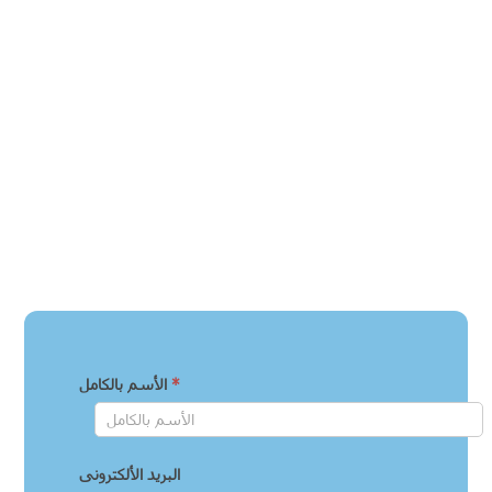
شريحة هاتف
فتح حساب بنكي
مسابقات رحلات ترفيهية وثقافية داخل وخارج مصر حصريا لطلاب
المؤسسة
اشتراك وسائل المواصلات ( حسب المحافظة )
*
الأسم بالكامل
البريد الألكترونى