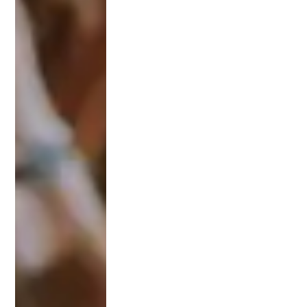
ل
مرة
بمق
دار
150
0
دولا
ر
تدف
ع
مرة
واح
دة
فق
ط .
2/
كليا