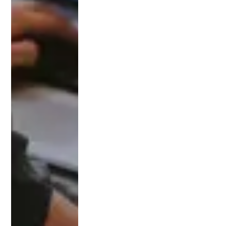
يا .
ملونة عن جواز
السفر
4/
كليا
4/ صور شخصية عدد
ت
8 خلفية بيضاء
الط
ب
5/ وكالة عدلية
البي
لمندوب المؤسسة
طر
في القاهرة
ي
لاستكمال إجراءات
والز
تسجيل الطالب في
راع
الجامعة
ة
والع
لوم
والت
مري
ض