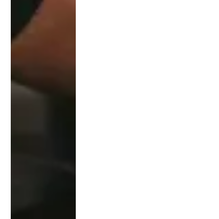
400
0
دولا
ر
سنو
يا .
بقية
الكل
يات
والم
عاه
د
الأخ
رى
300
0