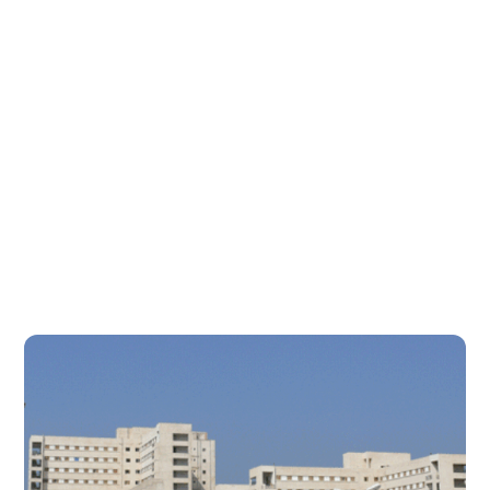
الطلاب المتزايدة من عام لآخر ونظراً للدور الهام والرئيسى
للمدن الجامعية فقد بدأ الإهتمام بالإسكان الطلابى والتغذية مع
إنشاء كلية الطب عام 62/ 1963 حيث بدأ الإسكان فى مبنى كلية
الطب ذاتها وكان عدد الطلبة المقيمين والطالبات المقيمات فى
ذلك الوقت 80 طالب وطالبة تم إستئجار عمارة بشارع المتحف
خصصت كمدينة جامعية للطلاب ، ونظراً لإزدياد عدد الطلاب
سعت الجامعة بالتعاون مع مجلس مدينة طنطا بتوفير مبنى
المنتزة سكنية وتم إفتتاحها عام 66 /1967 كمدينة للطالبات