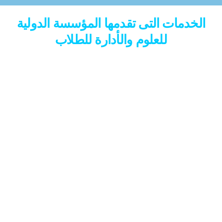
الخدمات التى تقدمها المؤسسة الدولية
للعلوم والأدارة للطلاب
ضمان القبول المبدئي من إدارة الوافدين / التعليم العالي
المصري بصورة سريعة وميسرة
ضمان نسبة الخصم للطلبة الراغبين بالدراسة في الجامعات
المصرية طبقا لقرارات وزارة التعليم العالي
دفع رسوم تقديم الطلب لإدارة الوافدين
دفع رسوم خدمة التنسيق للحصول على القبول النهائي
دفع رسوم نادي الوافدين المقررة لكل الطلاب الأجانب
فتح ملف للطالب لاستكمال تسجيله في الجامعة