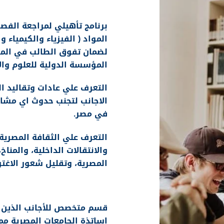
محاضرين معتمدين بالج
برنامج تأهيلي لمراجعة الفص
المواد ( الفيزياء والكيمياء وا
لضمان تفوق الطالب في المر
المؤسسة الدولية للعلوم والا
التعرف علي عادات وتقاليد 
الاجانب لتجنب حدوث اي مشا
في مصر.
التعرف علي الثقافة المصرية،
والانتقالات الداخلية، والمنا
المصرية، وتقليل شعور الاغتر
قسم تعليم اللغة العربي
قسم متخصص للأجانب الذين لا
اساتذة الجامعات المصرية مم