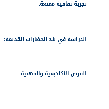
تجربة ثقافية ممتعة:
تتيح دراسة في مصر للطلاب الفرصة للتعرف على ثقافة
لهذا البلد.
الدراسة في بلد الحضارات القديمة:
تتميز مصر بتاريخ حافل وحضارة عريقة، وتقدم الفرص
آثار الحضارات القديمة في العالم. ويمكن لك الاستف
الثقافية والترفيهية والرحلات السياحية الرائعة التي
الفرص الأكاديمية والمهنية:
تتيح الدراسة في مصر للطلاب فرصًا كبيرة للتعلم وال
وذلك من خلال الاستفادة من الخبرات والمعارف والمو
والمؤسسات التعليمية. كما يوفر الاستثمار في التعلي
للتوظيف في العديد من الشركات والمؤسسات في م