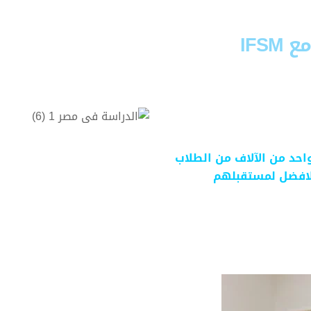
IFS
ة في بيئة تعليمية محفزة
لك فتتميز الجامعات المصرية
فر فرصًا رائعة لاكتساب
نجاح في حياتك المهنية.
حد من الآلاف من الطلاب
لافضل لمستقبلهم
الخدمات الت
البرنامج التحضيري للدر