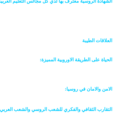
الشهادة الروسية معترف بها لدي كل مجالس التعليم العربية
جامعة روسية ضمن قائمة أفضل 100 جامعة دولية
العلاقات
الطيبة
بين الشعب الروسي والشعوب العربية وبخ
الحياة على الطريقة الاوروبية المميزة:
من حيث توفير الفرص 
للتطورالذاتي .
الامن والامان في روسيا:
من اكثر الامور ملاحظة عن تجربة
التقارب الثقافي والفكري للشعب الروسي والشعب العربي
.التقارب الديني في المسيحية والاسلام فتوجد جامعات للدر
اسلامية