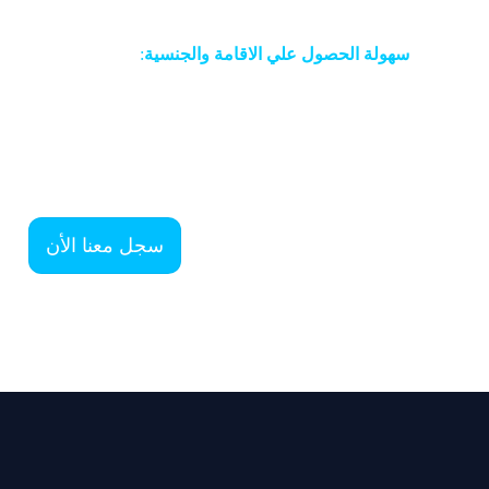
سهولة الحصول علي الاقامة والجنسية
:
من بين العوامل التي تدفع الطلاب العرب للدراسة في روسي
الإقامة الروسية
بعد إنهاء دراستهم وإتقانهم للغة بشكل جيد
بتسهيل منح الإقامات الدائمة للأجانب الناطقين باللغة الروس
روسيا.
سجل معنا الأن