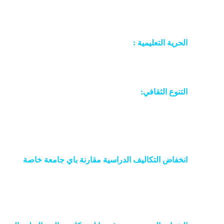
العالم متفوقة بذلك على على أغلب دول أوروبا وكندا واليابان
الحرية التعليمية :
في روسيا يجد الطلاب حرية في اختيار ال
الشهادة الثانوية
التنوع الثقافي:
يعيش في روسيا أكثر من 200 عرقية تضمن أديا
التأقلم بسهولة مع أقرانك والتعرف على الآخرين ومعرفة ط
انخفاض التكاليف الدراسية مقارنة باي جامعة خاصة
وإلى جانب تكلفة الدراسة، تعد المعيشة في روسيا منخفضة 
من الدول في أوروبا أو أميركا أو كندا أو أستراليا.