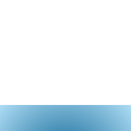
بجو دافئ وترحاب، وتوفر بيئة تعليمية داعمة ومرافق
حديثة.
كما أن التواجد في مجتمع متنوع يعزز من فرصة التعلم من
زملاء قادمين من مختلف أنحاء العالم، مما يثري التجربة
التعليمية ويمنح الطلاب منظورًا عالمياً فريداً.
إن اختيار مالطا كمكان للدراسة ليس مجرد قرار أكاديمي، بل
هو اختيار لتجربة حياة كاملة مليئة بالإلهام والاكتشافات.
سواء كنت تتجول في شوارع العاصمة فاليتا التاريخية، أو
تستمتع بالشواطئ الذهبية، أو تستكشف المواقع الأثرية،
ستجد نفسك محاطًا بجو من السحر والجمال الذي لا ينُسى.