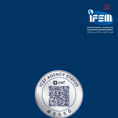
Ski
Menu
t
conten